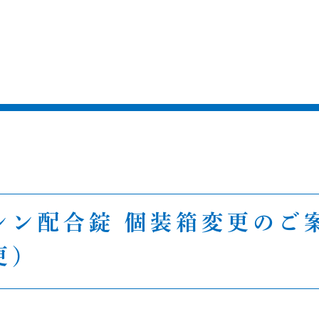
シン配合錠 個装箱変更のご
更）